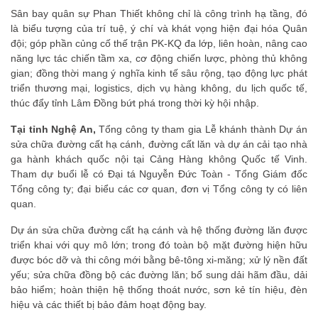
Sân bay quân sự Phan Thiết không chỉ là công trình hạ tầng, đó
là biểu tượng của trí tuệ, ý chí và khát vọng hiện đại hóa Quân
đội; góp phần củng cố thế trận PK-KQ đa lớp, liên hoàn, nâng cao
năng lực tác chiến tầm xa, cơ động chiến lược, phòng thủ không
gian; đồng thời mang ý nghĩa kinh tế sâu rộng, tạo động lực phát
triển thương mại, logistics, dịch vụ hàng không, du lịch quốc tế,
thúc đẩy tỉnh Lâm Đồng bứt phá trong thời kỳ hội nhập.
Tại tỉnh Nghệ An,
Tổng công ty tham gia Lễ khánh thành Dự án
sửa chữa đường cất hạ cánh, đường cất lăn và dự án cải tạo nhà
ga hành khách quốc nội tại Cảng Hàng không Quốc tế Vinh.
Tham dự buổi lễ có Đại tá Nguyễn Đức Toàn - Tổng Giám đốc
Tổng công ty; đại biểu các cơ quan, đơn vị Tổng công ty có liên
quan.
Dự án sửa chữa đường cất hạ cánh và hệ thống đường lăn được
triển khai với quy mô lớn; trong đó toàn bộ mặt đường hiện hữu
được bóc dỡ và thi công mới bằng bê-tông xi-măng; xử lý nền đất
yếu; sửa chữa đồng bộ các đường lăn; bổ sung dải hãm đầu, dải
bảo hiểm; hoàn thiện hệ thống thoát nước, sơn kẻ tín hiệu, đèn
hiệu và các thiết bị bảo đảm hoạt động bay.