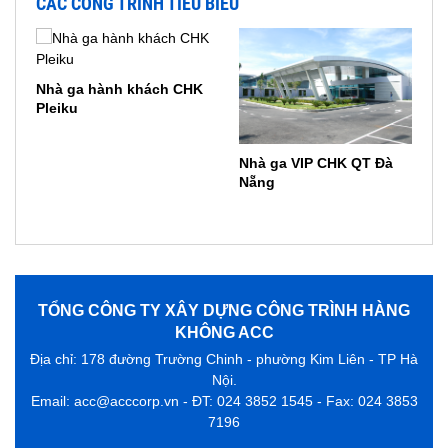
CÁC CÔNG TRÌNH TIÊU BIỂU
Nhà ga hành khách CHK
Pleiku
Nhà ga VIP CHK QT Đà
Nẵng
TỔNG CÔNG TY XÂY DỰNG CÔNG TRÌNH HÀNG
KHÔNG ACC
Địa chỉ: 178 đường Trường Chinh - phường Kim Liên - TP Hà
Nội.
Email: acc@acccorp.vn - ĐT: 024 3852 1545 - Fax: 024 3853
7196