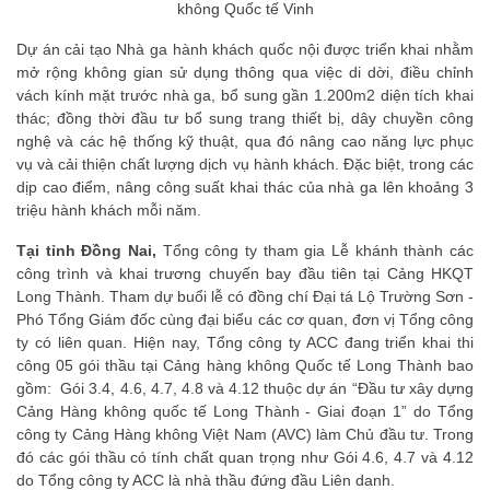
không Quốc tế Vinh
Dự án cải tạo Nhà ga hành khách quốc nội được triển khai nhằm
mở rộng không gian sử dụng thông qua việc di dời, điều chỉnh
vách kính mặt trước nhà ga, bổ sung gần 1.200m2 diện tích khai
thác; đồng thời đầu tư bổ sung trang thiết bị, dây chuyền công
nghệ và các hệ thống kỹ thuật, qua đó nâng cao năng lực phục
vụ và cải thiện chất lượng dịch vụ hành khách. Đặc biệt, trong các
dịp cao điểm, nâng công suất khai thác của nhà ga lên khoảng 3
triệu hành khách mỗi năm.
Tại tỉnh Đồng Nai,
Tổng công ty tham gia Lễ khánh thành các
công trình và khai trương chuyến bay đầu tiên tại Cảng HKQT
Long Thành. Tham dự buổi lễ có đồng chí Đại tá Lộ Trường Sơn -
Phó Tổng Giám đốc cùng đại biểu các cơ quan, đơn vị Tổng công
ty có liên quan. Hiện nay, Tổng công ty ACC đang triển khai thi
công 05 gói thầu tại Cảng hàng không Quốc tế Long Thành bao
gồm: Gói 3.4, 4.6, 4.7, 4.8 và 4.12 thuộc dự án “Đầu tư xây dựng
Cảng Hàng không quốc tế Long Thành - Giai đoạn 1” do Tổng
công ty Cảng Hàng không Việt Nam (AVC) làm Chủ đầu tư. Trong
đó các gói thầu có tính chất quan trọng như Gói 4.6, 4.7 và 4.12
do Tổng công ty ACC là nhà thầu đứng đầu Liên danh.