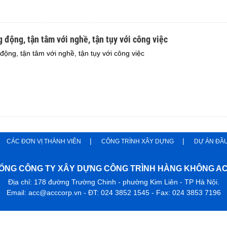
 động, tận tâm với nghề, tận tụy với công việc
ộng, tận tâm với nghề, tận tụy với công việc
CÁC ĐƠN VỊ THÀNH VIÊN
CÔNG TRÌNH XÂY DỰNG
DỰ ÁN ĐẦ
ỔNG CÔNG TY XÂY DỰNG CÔNG TRÌNH HÀNG KHÔNG A
Địa chỉ: 178 đường Trường Chinh - phường Kim Liên - TP Hà Nội.
Email: acc@acccorp.vn - ĐT: 024 3852 1545 - Fax: 024 3853 7196