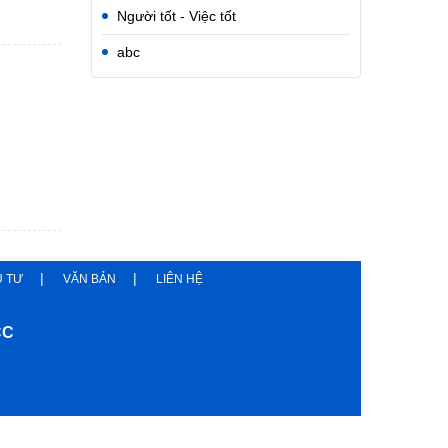
Người tốt - Việc tốt
abc
U TƯ
VĂN BẢN
LIÊN HỆ
CC