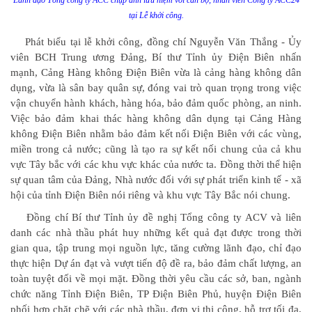
Lãnh đạo Tổng công ty ACC chụp ảnh lưu niệm với cán bộ, nhân viên Công ty ACC24
tại Lễ khởi công.
Phát biểu tại lễ khởi công, đồng chí Nguyễn Văn Thắng - Ủy
viên BCH Trung ương Đảng, Bí thư Tỉnh ủy Điện Biên nhấn
mạnh, Cảng Hàng không Điện Biên vừa là cảng hàng không dân
dụng, vừa là sân bay quân sự, đóng vai trò quan trọng trong việc
vận chuyển hành khách, hàng hóa, bảo đảm quốc phòng, an ninh.
Việc bảo đảm khai thác hàng không dân dụng tại Cảng Hàng
không Điện Biên nhằm bảo đảm kết nối Điện Biên với các vùng,
miền trong cả nước; cũng là tạo ra sự kết nối chung của cả khu
vực Tây bắc với các khu vực khác của nước ta. Đồng thời thể hiện
sự quan tâm của Đảng, Nhà nước đối với sự phát triển kinh tế - xã
hội của tỉnh Điện Biên nói riêng và khu vực Tây Bắc nói chung.
Đồng chí Bí thư Tỉnh ủy đề nghị Tổng công ty ACV và liên
danh các nhà thầu phát huy những kết quả đạt được trong thời
gian qua, tập trung mọi nguồn lực, tăng cường lãnh đạo, chỉ đạo
thực hiện Dự án đạt và vượt tiến độ đề ra, bảo đảm chất lượng, an
toàn tuyệt đối về mọi mặt. Đồng thời yêu cầu các sở, ban, ngành
chức năng Tỉnh Điện Biên, TP Điện Biên Phủ, huyện Điện Biên
phối hợp chặt chẽ với các nhà thầu, đơn vị thi công, hỗ trợ tối đa,