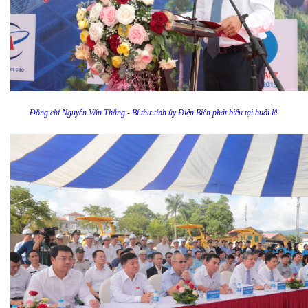
Đồng chí Nguyễn Văn Thắng - Bí thư tỉnh ủy Điện Biên phát biểu tại buổi lễ.