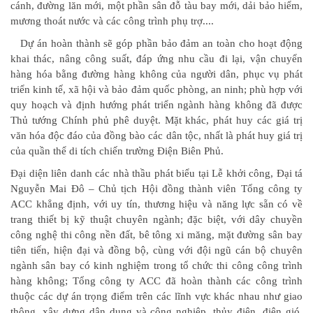
cánh, đường lăn mới, một phần sân đỗ tàu bay mới, dải bảo hiểm,
mương thoát nước và các công trình phụ trợ....
Dự án hoàn thành sẽ góp phần bảo đảm an toàn cho hoạt động
khai thác, nâng công suất, đáp ứng nhu cầu đi lại, vận chuyển
hàng hóa bằng đường hàng không của người dân, phục vụ phát
triển kinh tế, xã hội và bảo đảm quốc phòng, an ninh; phù hợp với
quy hoạch và định hướng phát triển ngành hàng không đã được
Thủ tướng Chính phủ phê duyệt. Mặt khác, phát huy các giá trị
văn hóa độc đáo của đồng bào các dân tộc, nhất là phát huy giá trị
của quần thể di tích chiến trường Điện Biên Phủ.
Đại diện liên danh các nhà thầu phát biểu tại Lễ khởi công, Đại tá
Nguyễn Mai Đô – Chủ tịch Hội đồng thành viên Tổng công ty
ACC khẳng định, với uy tín, thương hiệu và năng lực sẵn có về
trang thiết bị kỹ thuật chuyên ngành; đặc biệt, với dây chuyền
công nghệ thi công nền đất, bê tông xi măng, mặt đường sân bay
tiên tiến, hiện đại và đồng bộ, cùng với đội ngũ cán bộ chuyên
ngành sân bay có kinh nghiệm trong tổ chức thi công công trình
hàng không; Tổng công ty ACC đã hoàn thành các công trình
thuộc các dự án trọng điểm trên các lĩnh vực khác nhau như giao
thông, xây dựng dân dụng và công nghiệp, thủy điện, điện gió,